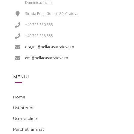
Duminica: Inchis
Strada Frații Golești 89, Craiova
+40 723 330 555
+40 723 338 555
dragos@bellacasacraiova.ro
emi@bellacasacraiova.ro
MENIU
Home
Usi interior
Usi metalice
Parchet laminat