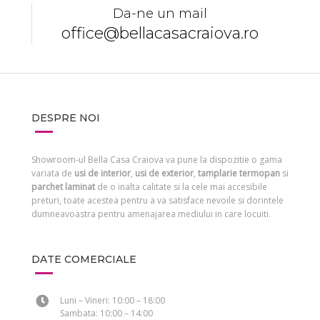
Da-ne un mail
office@bellacasacraiova.ro
DESPRE NOI
Showroom-ul Bella Casa Craiova va pune la dispozitie o gama
variata de
usi de interior
,
usi de exterior
,
tamplarie termopan
si
parchet laminat
de o inalta calitate si la cele mai accesibile
preturi, toate acestea pentru a va satisface nevoile si dorintele
dumneavoastra pentru amenajarea mediului in care locuiti.
DATE COMERCIALE
Luni – Vineri: 10:00 – 18:00
Sambata: 10:00 – 14:00