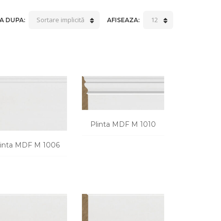
Sortare implicită
12
A DUPA:
AFISEAZA:
Plinta MDF M 1010
linta MDF M 1006
CERE O OFERTA
CERE O OFERTA