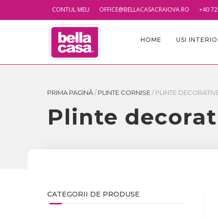
CONTUL MEU
OFFICE@BELLACASACRAIOVA.RO
+40 72
HOME
USI INTERI
PRIMA PAGINĂ
/
PLINTE CORNISE
/
PLINTE DECORATIV
Plinte decora
CATEGORII DE PRODUSE