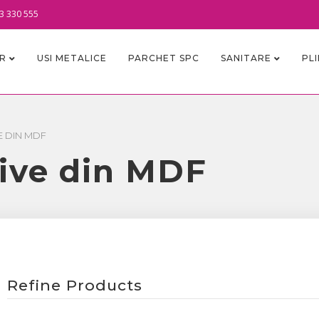
3 330 555
OR
USI METALICE
PARCHET SPC
SANITARE
PL
E DIN MDF
tive din MDF
Refine Products