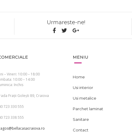
Urmareste-ne!
COMERCIALE
MENIU
ni – Vineri: 10:00 – 18:00
Home
mbata: 10:00 – 14:00
minica: Inchis
Usi interior
rada Frații Golești 89, Craiova
Usi metalice
40 723 330 555
Parchet laminat
40 723 338 555
Sanitare
ragos@bellacasacraiova.ro
Contact