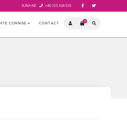
SUNA-NE
+40 723 338 555
0
INTE CORNISE
CONTACT