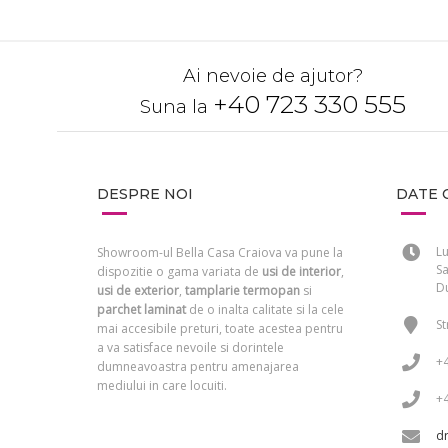
Ai nevoie de ajutor?
+40 723 330 555
Suna la
DESPRE NOI
DATE 
Lu
Showroom-ul Bella Casa Craiova va pune la
Sa
dispozitie o gama variata de
usi de interior
,
Du
usi de exterior
,
tamplarie termopan
si
parchet laminat
de o inalta calitate si la cele
St
mai accesibile preturi, toate acestea pentru
a va satisface nevoile si dorintele
+
dumneavoastra pentru amenajarea
mediului in care locuiti.
+
d