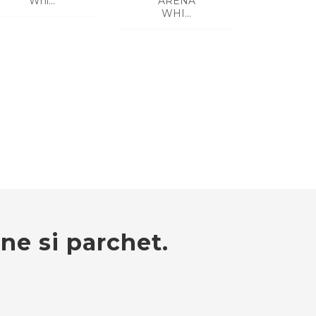
ARENA
Whi...
WHI...
CERE O OFERTA
CERE O OFERTA
ane si parchet.