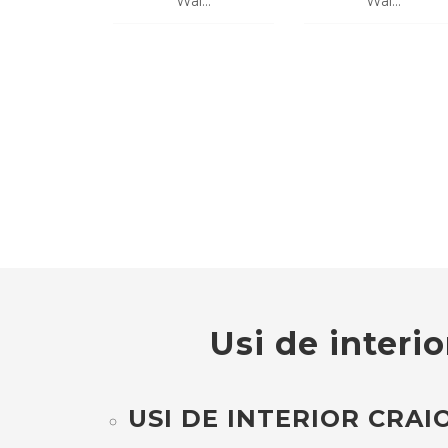
Wal...
Wal...
CERE O OFERTA
CERE O OFERTA
Usi de interio
USI DE INTERIOR CRAI