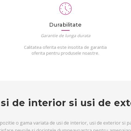
Durabilitate
Garantie de lunga durata
Calitatea oferita este insotita de garantia
oferita pentru produsele noastre.
 de interior si usi de ext
itie o gama variata de usi de interior, usi de exterior si par
atisface nevoile si dorintele dumneavoastra pentru amenajarea