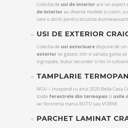
Colectia de
usi de interior
are un aspect e
de interior
au diverse modele si culori, sun
care o doriti pentru locuinta dumneavoastr
USI DE EXTERIOR CRAI
Colectia de
usi exterioare
dispune de un d
exterior
se gasesc intr-o variata gama se 
ingropate, butuc secundar si toc in culoarea
TAMPLARIE TERMOPAN
NOU – Incepand cu anul 2020 Bella Casa Cr
toate
ferestrele din termopan
si
usile
iar feroneria marca ROTO sau VORNE.
PARCHET LAMINAT CR