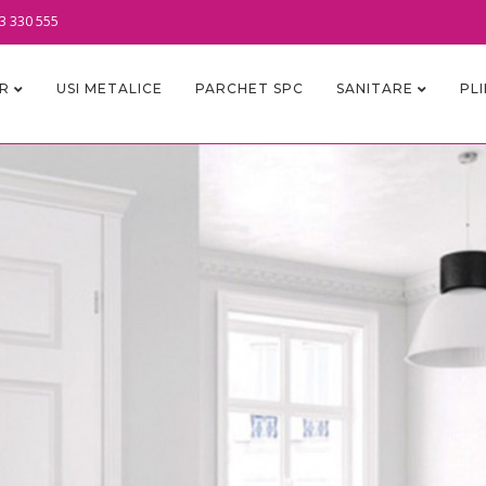
3 330 555
OR
USI METALICE
PARCHET SPC
SANITARE
PL