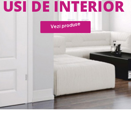
USI DE INTERIOR
V
e
z
i
p
r
o
d
u
s
e