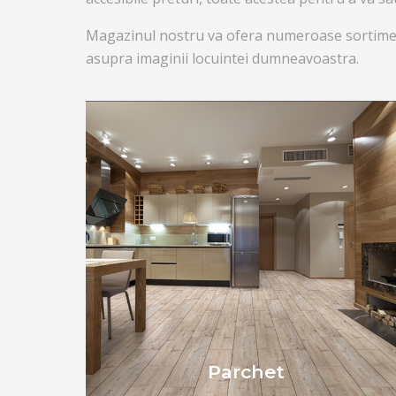
Magazinul nostru va ofera numeroase sortimente
asupra imaginii locuintei dumneavoastra.
Parchet