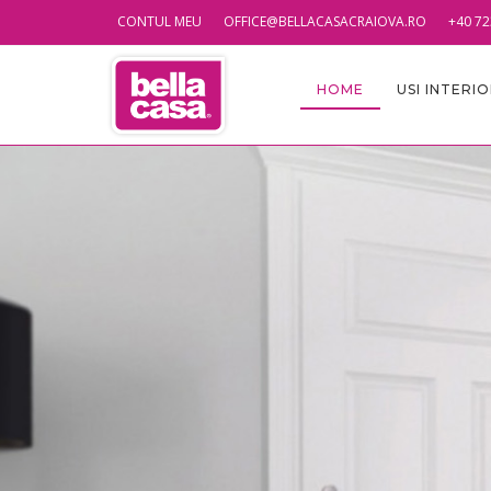
CONTUL MEU
OFFICE@BELLACASACRAIOVA.RO
+40 72
HOME
USI INTERI