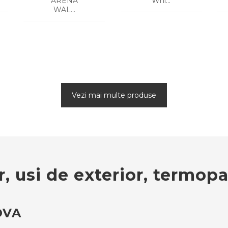
ARENA
Whi...
WAL...
CERE O OFERTA
CERE O OFERTA
Vezi mai multe produse
r, usi de exterior, termop
OVA