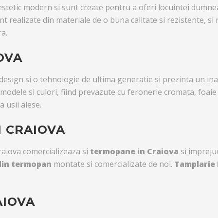
stetic modern si sunt create pentru a oferi locuintei dumnea
t realizate din materiale de o buna calitate si rezistente, si
a.
OVA
esign si o tehnologie de ultima generatie si prezinta un inal
modele si culori, fiind prevazute cu feronerie cromata, foaie
 usii alese.
 CRAIOVA
aiova comercializeaza si
termopane in Craiova
si impreju
 din termopan
montate si comercializate de noi.
Tamplarie
AIOVA