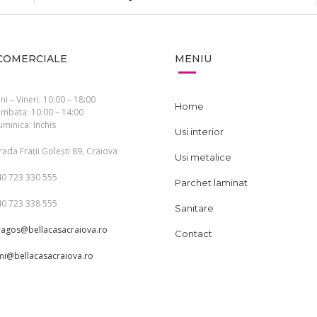
COMERCIALE
MENIU
ni – Vineri: 10:00 – 18:00
Home
mbata: 10:00 – 14:00
minica: Inchis
Usi interior
rada Frații Golești 89, Craiova
Usi metalice
40 723 330 555
Parchet laminat
40 723 338 555
Sanitare
ragos@bellacasacraiova.ro
Contact
mi@bellacasacraiova.ro