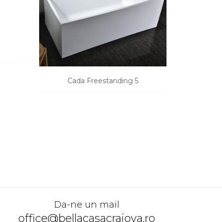
Cada Freestanding 5
Cad
CERE O OFERTA
Da-ne un mail
office@bellacasacraiova.ro