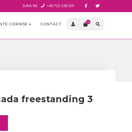
SUNA-NE
+40 723 338 555
0
INTE CORNISE
CONTACT
cada freestanding 3