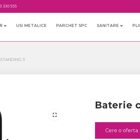
3 330 555
OR
USI METALICE
PARCHET SPC
SANITARE
PL
ESTANDING 3
Baterie 
Cere o oferta