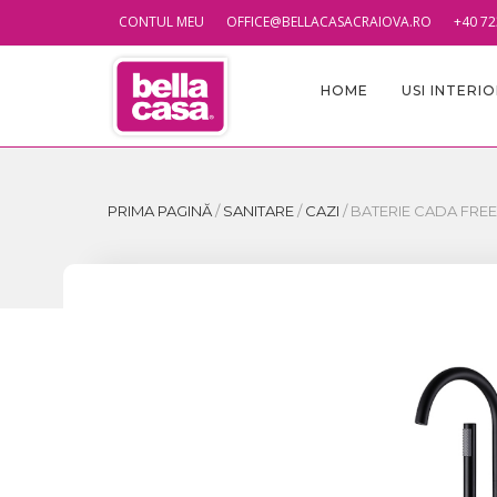
CONTUL MEU
OFFICE@BELLACASACRAIOVA.RO
+40 72
HOME
USI INTERI
PRIMA PAGINĂ
/
SANITARE
/
CAZI
/
BATERIE CADA FRE