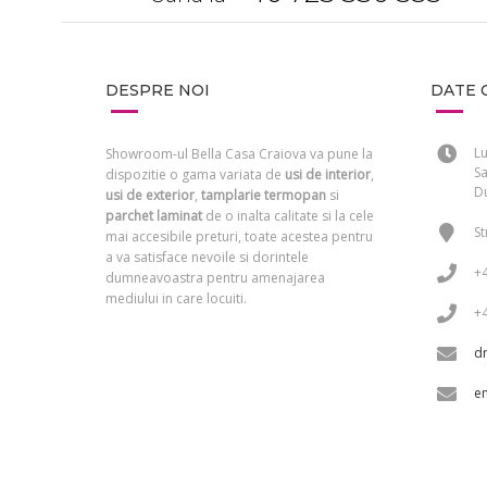
DESPRE NOI
DATE 
Lu
Showroom-ul Bella Casa Craiova va pune la
Sa
dispozitie o gama variata de
usi de interior
,
Du
usi de exterior
,
tamplarie termopan
si
parchet laminat
de o inalta calitate si la cele
St
mai accesibile preturi, toate acestea pentru
a va satisface nevoile si dorintele
+
dumneavoastra pentru amenajarea
mediului in care locuiti.
+
d
e