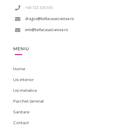
+40 723 338 555
dragos@bellacasacraiova.ro
emi@bellacasacraiova.ro
MENIU
Home
Usi interior
Usi metalice
Parchet laminat
Sanitare
Contact