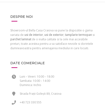
DESPRE NOI
Showroom-ul Bella Casa Craiova va pune la dispozitie o gama
variata de
usi de interior
,
usi de exterior
,
tamplarie termopan
si
parchet laminat
de o inalta calitate si la cele mai accesibile
preturi, toate acestea pentru a va satisface nevoile si dorintele
dumneavoastra pentru amenajarea mediului in care locuiti.
DATE COMERCIALE
Luni – Vineri: 10:00 – 18:00
Sambata: 10:00 – 14:00
Duminica: Inchis
Strada Frații Golești 89, Craiova
+40 723 330 555