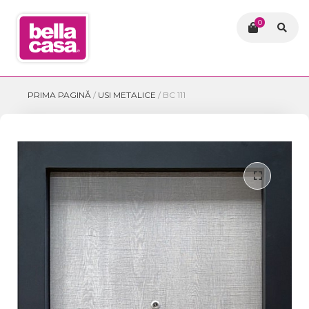
0
PRIMA PAGINĂ
/
USI METALICE
/
BC 111