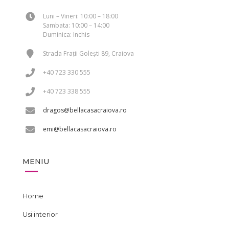
Luni – Vineri: 10:00 – 18:00
Sambata: 10:00 – 14:00
Duminica: Inchis
Strada Frații Golești 89, Craiova
+40 723 330 555
+40 723 338 555
dragos@bellacasacraiova.ro
emi@bellacasacraiova.ro
MENIU
Home
Usi interior