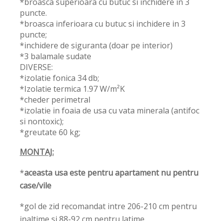
*broasca superioara cu butuc si inchidere in 3
puncte.
*broasca inferioara cu butuc si inchidere in 3
puncte;
*inchidere de siguranta (doar pe interior)
*3 balamale sudate
DIVERSE:
*izolatie fonica 34 db;
*Izolatie termica 1.97 W/m²K
*cheder perimetral
*izolatie in foaia de usa cu vata minerala (antifoc
si nontoxic);
*greutate 60 kg;
MONTAJ:
*
aceasta usa este pentru apartament nu pentru
case/vile
*gol de zid recomandat intre 206-210 cm pentru
inaltime si 88-92 cm pentru latime.