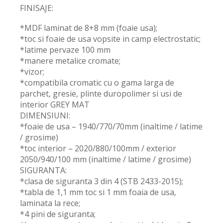
FINISAJE:
*MDF laminat de 8+8 mm (foaie usa);
*toc si foaie de usa vopsite in camp electrostatic;
*latime pervaze 100 mm
*manere metalice cromate;
*vizor;
*compatibila cromatic cu o gama larga de
parchet, gresie, plinte duropolimer si usi de
interior GREY MAT
DIMENSIUNI:
*foaie de usa – 1940/770/70mm (inaltime / latime
/ grosime)
*toc interior – 2020/880/100mm / exterior
2050/940/100 mm (inaltime / latime / grosime)
SIGURANTA:
*clasa de siguranta 3 din 4 (STB 2433-2015);
*tabla de 1,1 mm toc si 1 mm foaia de usa,
laminata la rece;
*4 pini de siguranta;