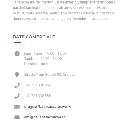
variata de
usi de interior
,
usi de exterior
,
tamplarie termopan
si
parchet laminat
de o inalta calitate si la cele mai accesibile
preturi, toate acestea pentru a va satisface nevoile si dorintele
dumneavoastra pentru amenajarea mediului in care locuiti.
DATE COMERCIALE
Luni – Vineri: 10:00 – 18:00
Sambata: 10:00 – 14:00
Duminica: Inchis
Strada Frații Golești 89, Craiova
+40 723 330 555
+40 723 338 555
dragos@bellacasacraiova.ro
emi@bellacasacraiova.ro