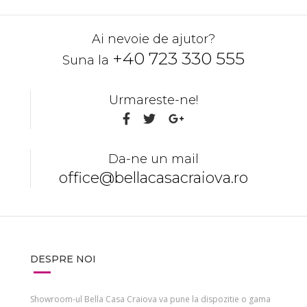
Ai nevoie de ajutor?
+40 723 330 555
Suna la
Urmareste-ne!
Da-ne un mail
office@bellacasacraiova.ro
DESPRE NOI
Showroom-ul Bella Casa Craiova va pune la dispozitie o gama