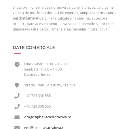
Showroom-ul Bella Casa Craiova va pune la dispozitie o gama
variata de
usi de interior
,
usi de exterior
,
tamplarie termopan
si
parchet laminat
de o inalta calitate si la cele mai accesibile
preturi, toate acestea pentru a va satisface nevoile si dorintele
dumneavoastra pentru amenajarea mediului in care locuiti.
DATE COMERCIALE
Luni – Vineri: 10:00 – 18:00
Sambata: 10:00 – 14:00
Duminica: Inchis
Strada Frații Golești 89, Craiova
+40 723 330 555
+40 723 338 555
dragos@bellacasacraiova.ro
emi@bellacasacraiova.ro