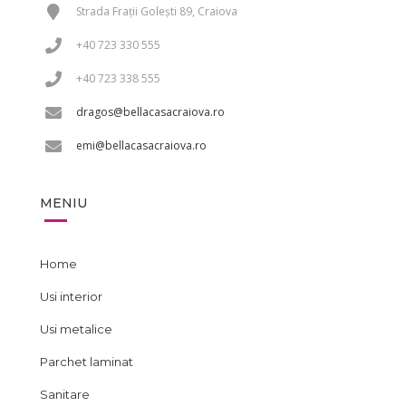
Strada Frații Golești 89, Craiova
+40 723 330 555
+40 723 338 555
dragos@bellacasacraiova.ro
emi@bellacasacraiova.ro
MENIU
Home
Usi interior
Usi metalice
Parchet laminat
Sanitare