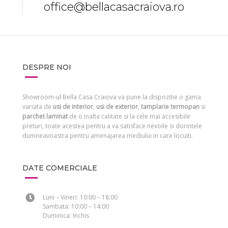
office@bellacasacraiova.ro
DESPRE NOI
Showroom-ul Bella Casa Craiova va pune la dispozitie o gama
variata de
usi de interior
,
usi de exterior
,
tamplarie termopan
si
parchet laminat
de o inalta calitate si la cele mai accesibile
preturi, toate acestea pentru a va satisface nevoile si dorintele
dumneavoastra pentru amenajarea mediului in care locuiti.
DATE COMERCIALE
Luni – Vineri: 10:00 – 18:00
Sambata: 10:00 – 14:00
Duminica: Inchis