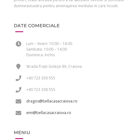
dumneavoastra pentru amenajarea mediului in care locuiti.
DATE COMERCIALE
Luni – Vineri: 10:00 – 18:00
Sambata: 10:00 – 14:00
Duminica: Inchis
Strada Frații Golești 89, Craiova
+40 723 330 555
+40 723 338 555
dragos@bellacasacraiova.ro
emi@bellacasacraiova.ro
MENIU