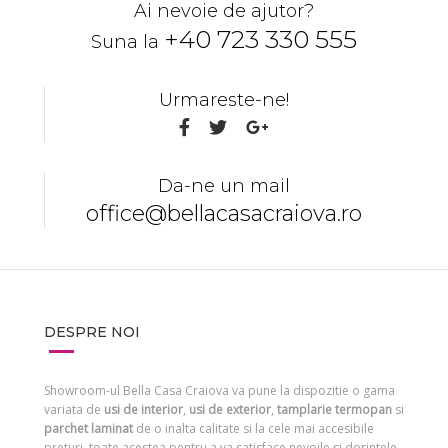
Ai nevoie de ajutor?
+40 723 330 555
Suna la
Urmareste-ne!
Da-ne un mail
office@bellacasacraiova.ro
DESPRE NOI
Showroom-ul Bella Casa Craiova va pune la dispozitie o gama
variata de
usi de interior
,
usi de exterior
,
tamplarie termopan
si
parchet laminat
de o inalta calitate si la cele mai accesibile
preturi, toate acestea pentru a va satisface nevoile si dorintele