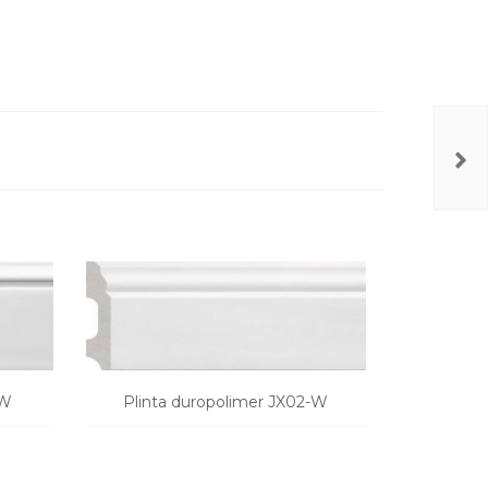
-W
Plinta duropolimer JX02-W
Plinta