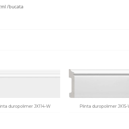
2ml /bucata
inta duropolimer JX114-W
Plinta duropolimer JX15