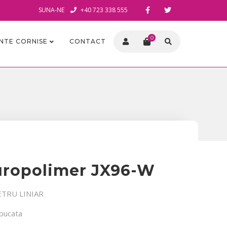
SUNA-NE
+40 723 338 555
0
INTE CORNISE
CONTACT
uropolimer JX96-W
ETRU LINIAR
 bucata