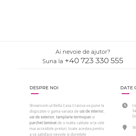
CERE O OFERTA
Ai nevoie de ajutor?
+40 723 330 555
Suna la
DESPRE NOI
DATE 
Lu
Showroom-ul Bella Casa Craiova va pune la
Sa
dispozitie o gama variata de
usi de interior
,
Du
usi de exterior
,
tamplarie termopan
si
parchet laminat
de o inalta calitate si la cele
St
mai accesibile preturi, toate acestea pentru
a va satisface nevoile si dorintele