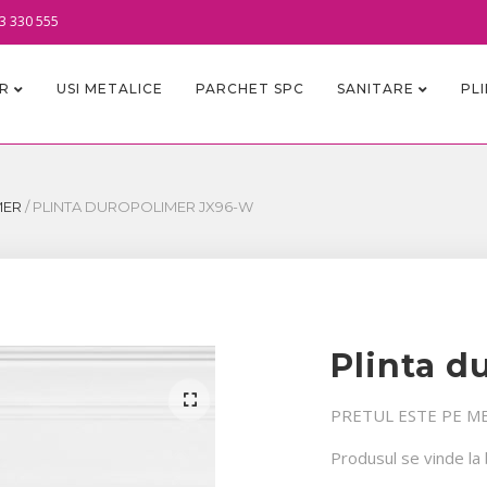
3 330 555
OR
USI METALICE
PARCHET SPC
SANITARE
PL
MER
/
PLINTA DUROPOLIMER JX96-W
Plinta d
PRETUL ESTE PE M
Produsul se vinde la