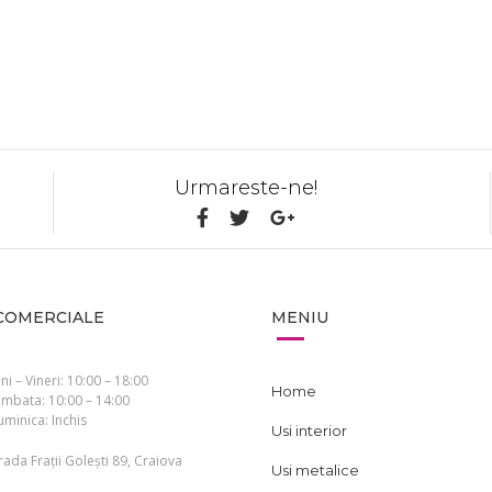
CERE O OFERTA
CERE O OFERTA
Urmareste-ne!
COMERCIALE
MENIU
ni – Vineri: 10:00 – 18:00
Home
mbata: 10:00 – 14:00
minica: Inchis
Usi interior
rada Frații Golești 89, Craiova
Usi metalice