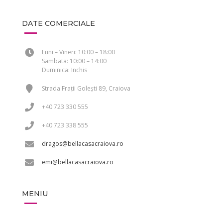
DATE COMERCIALE
Luni – Vineri: 10:00 – 18:00
Sambata: 10:00 – 14:00
Duminica: Inchis
Strada Frații Golești 89, Craiova
+40 723 330 555
+40 723 338 555
dragos@bellacasacraiova.ro
emi@bellacasacraiova.ro
MENIU