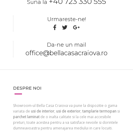
+40 723 330 555
Suna la
Urmareste-ne!
Da-ne un mail
office@bellacasacraiova.ro
DESPRE NOI
Showroom-ul Bella Casa Craiova va pune la dispozitie o gama
variata de
usi de interior
,
usi de exterior
,
tamplarie termopan
si
parchet laminat
de o inalta calitate si la cele mai accesibile
preturi, toate acestea pentru a va satisface nevoile si dorintele
dumneavoastra pentru amenajarea mediului in care locuiti.