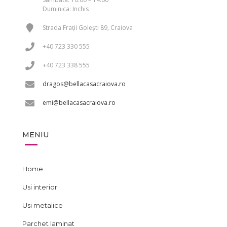
Duminica: Inchis
Strada Frații Golești 89, Craiova
+40 723 330 555
+40 723 338 555
dragos@bellacasacraiova.ro
emi@bellacasacraiova.ro
MENIU
Home
Usi interior
Usi metalice
Parchet laminat