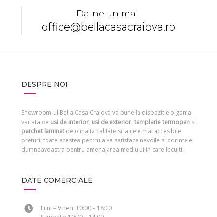
Da-ne un mail
office@bellacasacraiova.ro
DESPRE NOI
Showroom-ul Bella Casa Craiova va pune la dispozitie o gama
variata de
usi de interior
,
usi de exterior
,
tamplarie termopan
si
parchet laminat
de o inalta calitate si la cele mai accesibile
preturi, toate acestea pentru a va satisface nevoile si dorintele
dumneavoastra pentru amenajarea mediului in care locuiti.
DATE COMERCIALE
Luni – Vineri: 10:00 – 18:00
Sambata: 10:00 – 14:00