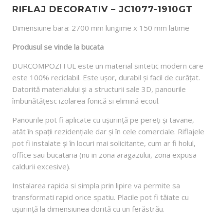
RIFLAJ DECORATIV – JC1077-1910GT
Dimensiune bara: 2700 mm lungime x 150 mm latime
Produsul se vinde la bucata
DURCOMPOZITUL este un material sintetic modern care
este 100% reciclabil. Este ușor, durabil și facil de curățat.
Datorită materialului și a structurii sale 3D, panourile
îmbunătățesc izolarea fonică si elimină ecoul.
Panourile pot fi aplicate cu ușurință pe pereți și tavane,
atât în spații rezidențiale dar și în cele comerciale. Riflajele
pot fi instalate și în locuri mai solicitante, cum ar fi holul,
office sau bucataria (nu in zona aragazului, zona expusa
caldurii excesive).
Instalarea rapida si simpla prin lipire va permite sa
transformati rapid orice spatiu. Placile pot fi tăiate cu
ușurință la dimensiunea dorită cu un ferăstrău.