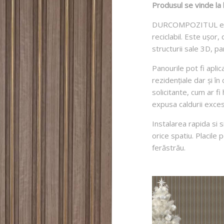
Produsul se vinde la
DURCOMPOZITUL este
reciclabil. Este ușor, 
structurii sale 3D, pa
Panourile pot fi aplic
rezidențiale dar și în 
solicitante, cum ar fi
expusa caldurii exces
Instalarea rapida si 
orice spatiu. Placile 
ferăstrău.