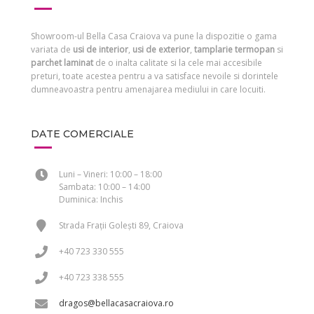
Showroom-ul Bella Casa Craiova va pune la dispozitie o gama
variata de
usi de interior
,
usi de exterior
,
tamplarie termopan
si
parchet laminat
de o inalta calitate si la cele mai accesibile
preturi, toate acestea pentru a va satisface nevoile si dorintele
dumneavoastra pentru amenajarea mediului in care locuiti.
DATE COMERCIALE
Luni – Vineri: 10:00 – 18:00
Sambata: 10:00 – 14:00
Duminica: Inchis
Strada Frații Golești 89, Craiova
+40 723 330 555
+40 723 338 555
dragos@bellacasacraiova.ro