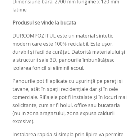
Dimensiune bara: 2700 mm lungime x 120 mm
latime
Produsul se vinde la bucata
DURCOMPOZITUL este un material sintetic
modern care este 100% reciclabil. Este ușor,
durabil și facil de curățat. Datorită materialului și
a structurii sale 3D, panourile îmbunătățesc
izolarea fonică si elimină ecoul.
Panourile pot fi aplicate cu ușurință pe pereți și
tavane, atât în spații rezidențiale dar și în cele
comerciale. Riflajele pot fi instalate și în locuri mai
solicitante, cum ar fi holul, office sau bucataria
(nu in zona aragazului, zona expusa caldurii
excesive).
Instalarea rapida si simpla prin lipire va permite