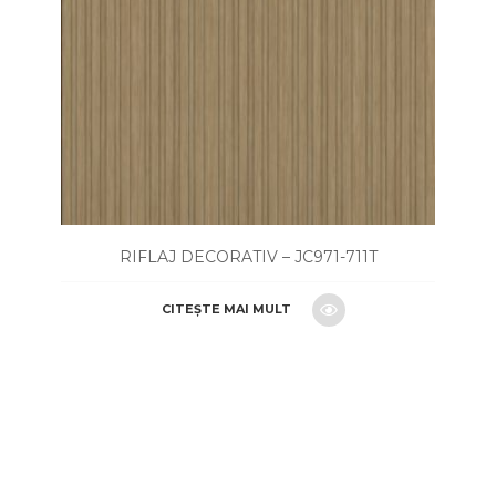
RIFLAJ DECORATIV – JC971-711T
CITEȘTE MAI MULT
CERE O OFERTA