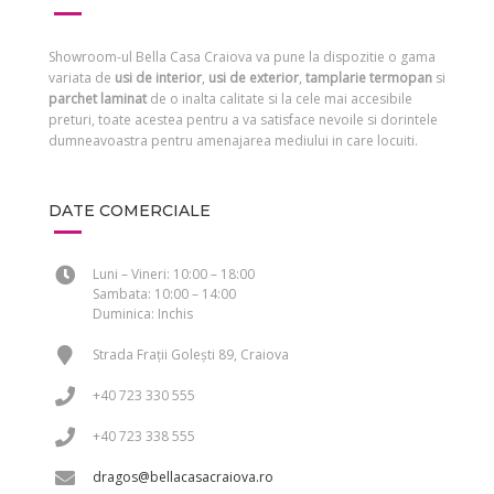
Showroom-ul Bella Casa Craiova va pune la dispozitie o gama
variata de
usi de interior
,
usi de exterior
,
tamplarie termopan
si
parchet laminat
de o inalta calitate si la cele mai accesibile
preturi, toate acestea pentru a va satisface nevoile si dorintele
dumneavoastra pentru amenajarea mediului in care locuiti.
DATE COMERCIALE
Luni – Vineri: 10:00 – 18:00
Sambata: 10:00 – 14:00
Duminica: Inchis
Strada Frații Golești 89, Craiova
+40 723 330 555
+40 723 338 555
dragos@bellacasacraiova.ro