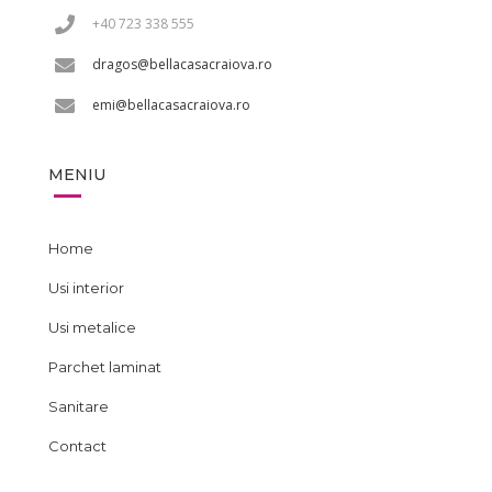
+40 723 338 555
dragos@bellacasacraiova.ro
emi@bellacasacraiova.ro
MENIU
Home
Usi interior
Usi metalice
Parchet laminat
Sanitare
Contact