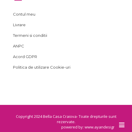
Contul meu
Livrare
Termeni si conditii
ANPC
Acord GDPR
Politica de utilizare Cookie-uri
Copyright 2024 Bella Casa Craiova- Toate drepturile sunt
rezervate.
powered by:
www.ayandesign.ro