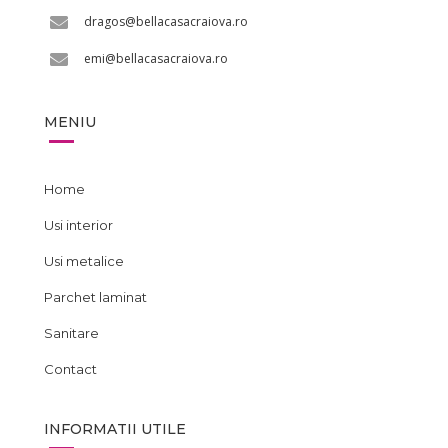
dragos@bellacasacraiova.ro
emi@bellacasacraiova.ro
MENIU
Home
Usi interior
Usi metalice
Parchet laminat
Sanitare
Contact
INFORMATII UTILE