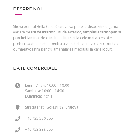
DESPRE NOI
Showroom-ul Bella Casa Craiova va pune la dispozitie o gama
variata de
usi de interior
,
usi de exterior
,
tamplarie termopan
si
parchet laminat
de o inalta calitate si la cele mai accesibile
preturi, toate acestea pentru a va satisface nevoile si dorintele
dumneavoastra pentru amenajarea mediului in care locuiti.
DATE COMERCIALE
Luni – Vineri: 10:00 – 18:00
Sambata: 10:00 – 14:00
Duminica: Inchis
Strada Frații Golești 89, Craiova
+40 723 330 555
+40 723 338 555