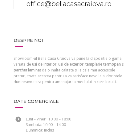
office@bellacasacraiova.ro
DESPRE NOI
Showroom-ul Bella Casa Craiova va pune la dispozitie o gama
variata de
usi de interior
,
usi de exterior
,
tamplarie termopan
si
parchet laminat
de o inalta calitate si la cele mai accesibile
preturi, toate acestea pentru a va satisface nevoile si dorintele
dumneavoastra pentru amenajarea mediului in care locuiti.
DATE COMERCIALE
Luni – Vineri: 10:00 – 18:00
Sambata: 10:00 – 14:00
Duminica: Inchis