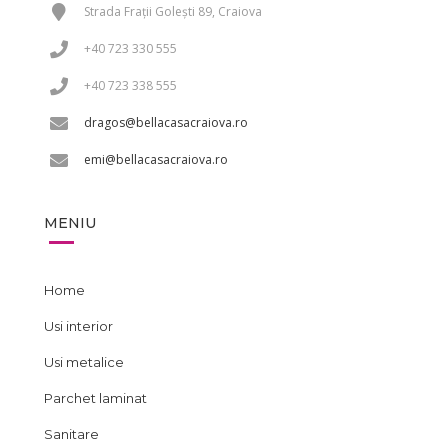
Strada Frații Golești 89, Craiova
+40 723 330 555
+40 723 338 555
dragos@bellacasacraiova.ro
emi@bellacasacraiova.ro
MENIU
Home
Usi interior
Usi metalice
Parchet laminat
Sanitare