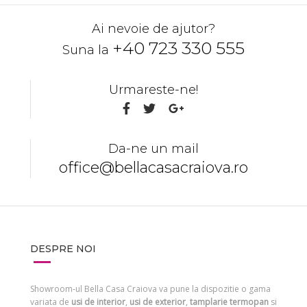
Ai nevoie de ajutor?
+40 723 330 555
Suna la
Urmareste-ne!
Da-ne un mail
office@bellacasacraiova.ro
DESPRE NOI
Showroom-ul Bella Casa Craiova va pune la dispozitie o gama
variata de
usi de interior
,
usi de exterior
,
tamplarie termopan
si