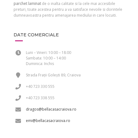
parchet laminat
de o inalta calitate si la cele mai accesibile
preturi, toate acestea pentru a va satisface nevoile si dorintele
dumneavoastra pentru amenajarea mediului in care locuiti.
DATE COMERCIALE
Luni – Vineri: 10:00 – 18:00
Sambata: 10:00 – 14:00
Duminica: Inchis
Strada Frații Golești 89, Craiova
+40 723 330 555
+40 723 338 555
dragos@bellacasacraiova.ro
emi@bellacasacraiova.ro